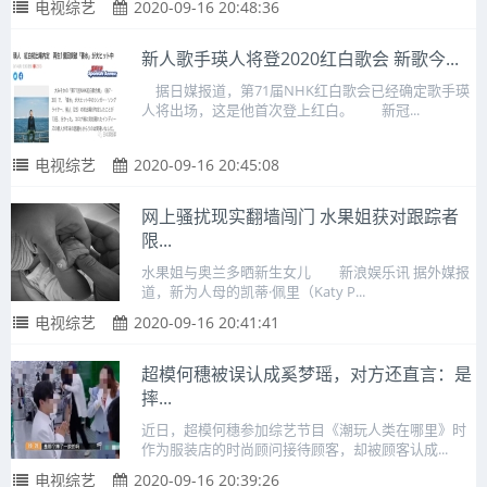
电视综艺
2020-09-16 20:48:36
新人歌手瑛人将登2020红白歌会 新歌今...
据日媒报道，第71届NHK红白歌会已经确定歌手瑛
人将出场，这是他首次登上红白。 新冠...
电视综艺
2020-09-16 20:45:08
网上骚扰现实翻墙闯门 水果姐获对跟踪者
限...
水果姐与奥兰多晒新生女儿 新浪娱乐讯 据外媒报
道，新为人母的凯蒂·佩里（Katy P...
电视综艺
2020-09-16 20:41:41
超模何穗被误认成奚梦瑶，对方还直言：是
摔...
近日，超模何穗参加综艺节目《潮玩人类在哪里》时
作为服装店的时尚顾问接待顾客，却被顾客认成...
电视综艺
2020-09-16 20:39:26