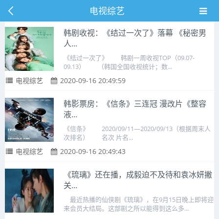
电视综艺
韩剧收视：《结过一次了》落幕 《秘密男
人...
《结过一次了》 韩剧一周收视TOP（09.07-
09.13） （韩国全国收视统计；数...
电视综艺
2020-09-16 20:49:59
韩影票房：《信条》三连冠 漫改片《整容
液...
《信条》 2020/09/11—2020/09/13（根据周末人
次排名） 名次 片名...
电视综艺
2020-09-16 20:49:43
《琉璃》还在播，成毅迫不及待和袁冰妍撇
关...
最近热播的仙侠剧《琉璃》，在9月15日晚上即将迎
来会员大结局。这部剧之所以能得到这么多...