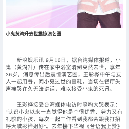
小鬼黄鸿升去世震惊演艺圈
新浪娱乐讯 9月16日，据台湾媒体报道，小
鬼（黄鸿升）传在家中浴室滑倒突然去世，享年
36岁。消息传出后震惊演艺圈，王彩桦中午与友
人一起用餐，闻小鬼过世的噩耗，当场在餐厅失
声痛哭许久无法讲话，难以接受小鬼的死讯。
王彩桦接受台湾媒体电访时嚎啕大哭表示：
“认识小鬼以来一直觉得他是个很优秀、努力又有
礼貌的小孩，每次一起工作看到我都会跟我打招
呼大喊彩桦姐好”。去年接下华视《台语我上赞》