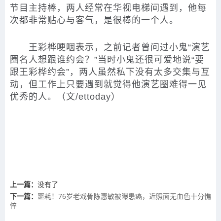
节目主持棒，两人经常在华视电梯间遇到，他每
次都非常贴心与客气，是很棒的一个人。
王彩桦哽咽表示，之前记者曾问过小鬼“演艺
圈名人想跟谁约会？”当时小鬼还很可爱地说“要
跟王彩桦约会”，两人虽然私下没有太多交集与互
动，但工作上只要遇到就觉得他演艺圈难得一见
优秀的人。（文/ettoday）
上一篇：
没有了
下一篇：
噩耗！76岁老戏骨陈惠敏被曝患癌，近照面无血色十分憔
悴