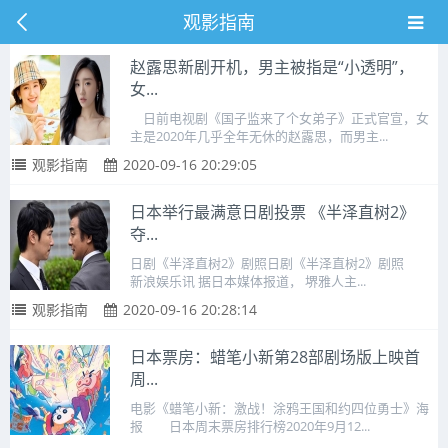
观影指南
赵露思新剧开机，男主被指是“小透明”，
女...
日前电视剧《国子监来了个女弟子》正式官宣，女
主是2020年几乎全年无休的赵露思，而男主...
观影指南
2020-09-16 20:29:05
日本举行最满意日剧投票 《半泽直树2》
夺...
日剧《半泽直树2》剧照日剧《半泽直树2》剧照
新浪娱乐讯 据日本媒体报道， 堺雅人主...
观影指南
2020-09-16 20:28:14
日本票房：蜡笔小新第28部剧场版上映首
周...
电影《蜡笔小新：激战！涂鸦王国和约四位勇士》海
报 日本周末票房排行榜2020年9月12...