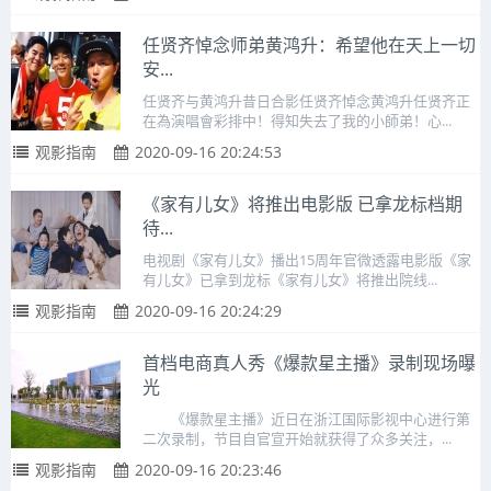
任贤齐悼念师弟黄鸿升：希望他在天上一切
安...
任贤齐与黄鸿升昔日合影任贤齐悼念黄鸿升任贤齐正
在為演唱會彩排中！得知失去了我的小師弟！心...
观影指南
2020-09-16 20:24:53
《家有儿女》将推出电影版 已拿龙标档期
待...
电视剧《家有儿女》播出15周年官微透露电影版《家
有儿女》已拿到龙标《家有儿女》将推出院线...
观影指南
2020-09-16 20:24:29
首档电商真人秀《爆款星主播》录制现场曝
光
《爆款星主播》近日在浙江国际影视中心进行第
二次录制，节目自官宣开始就获得了众多关注，...
观影指南
2020-09-16 20:23:46