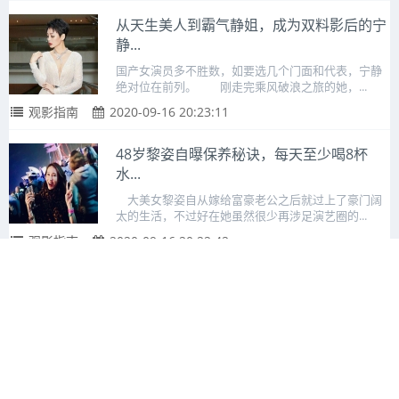
从天生美人到霸气静姐，成为双料影后的宁
静...
国产女演员多不胜数，如要选几个门面和代表，宁静
绝对位在前列。 刚走完乘风破浪之旅的她，...
观影指南
2020-09-16 20:23:11
48岁黎姿自曝保养秘诀，每天至少喝8杯
水...
大美女黎姿自从嫁给富豪老公之后就过上了豪门阔
太的生活，不过好在她虽然很少再涉足演艺圈的...
观影指南
2020-09-16 20:22:42
肖战新剧9月17日在央视一套播出，被抵
制...
序言：由郭靖宇担任总编剧，郭靖宇、白一骢担
任艺术总监，巨兴茂、殷飞、张萌、邹曦担任导...
观影指南
2020-09-16 20:22:17