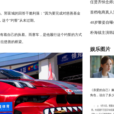
任贤齐悼念师
档明年春天上
首档电商真人
天上一切安好
。郭富城的回答干脆利落：“因为要完成对慈善基金
，这个“约誓”从未过期。
48岁黎姿自
制现场曝光
朴海镇主演韩剧
喝8杯水，粉
城有着自己的执着。而赛车，是他履行这个约誓的方式
通往慈善的桥梁。
实习生》即将
娱乐图片
《亲爱的自己》
角色，说出了多
性的心声