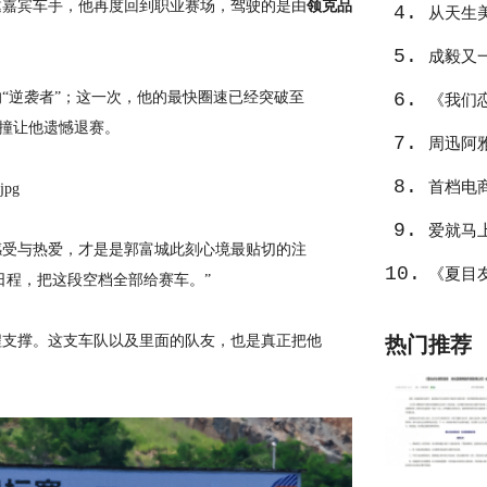
邀嘉宾车手，他再度回到职业赛场，驾驶的是由
领克品
4.
从天生
5.
成毅又
的“逆袭者”；这一次，他的最快圈速已经突破至
6.
璃》
《我们
的碰撞让他遗憾退赛。
7.
周迅阿
8.
首档电
9.
爱就马
感受与热爱，才是是郭富城此刻心境最贴切的注
10.
《夏目
日程，把这段空档全部给赛车。”
程支撑。这支车队以及里面的队友，也是真正把他
热门推荐