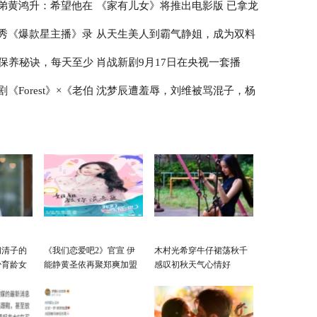
弟黄鸿升：希望他在
《家有儿女》将推出电影版 已拿龙
映
方：家属同意解剖
秀《爆款星主播》录
从天生美人到霸气静姐，成为双料
标档期待定
曝保养秘诀，每天至少
肖战新剧9月17日在央视一套播
影后的宁静有什么底气？
《Forest》×《老伯
沈梦辰遭羞辱，刘维被骂混子，杨
丝却担心会水中毒？
出，被抵制204天后终于要复出
在日本播出
迪成猥琐男，综艺咖真的低人一
等？
阚清子的
《我们恋爱吧2》官宣 伊
木村光希穿牛仔裙荡秋千
少育龄女
能静黄圣依再聚郑爽加盟
感叹初秋天气心情好