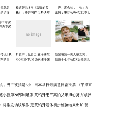
合照就是
极巡智悦 S与《温暖的客
「声」度合拍，「钦」力
体的造谣
栈》：美好同行 以舒适座
出彩：王楚钦升任JBL亚太
驾奔赴人间慢时光
区品牌代言人
说 | 从
听真声，见自己 森海塞尔
新加坡第一美人范文芳，
刹车的自
MOMENTUM 系列携手宋
结婚十七年收DR甜蜜庆纪
威龙， 探索“真实的声
念日
音”体验
机，男主被指是“小
日本举行最满意日剧投票 《半泽直
笔小新第28部剧场版
黄鸿升患三高怕父亲担心努力减肥
是“林有有”？
树2》夺得第一
》将推剧场版续作 定
黄鸿升遗体初步检验结果出炉 警
赚钱交父亲管理