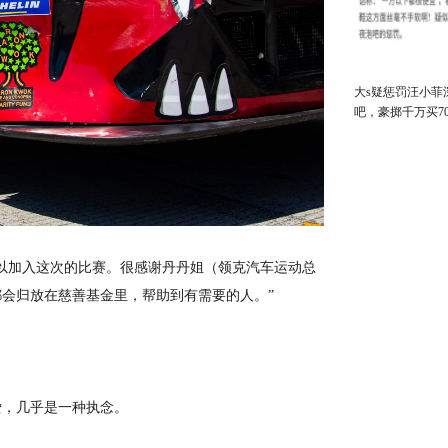
大s疑惩罚汪小菲
吧，豪掷千万买7
网友：太解气了
以加入这次的比赛。很感谢丹丹姐（领克汽车运动总
会归放在慈善基金里，帮助到有需要的人。”
爱，几乎是一种执念。