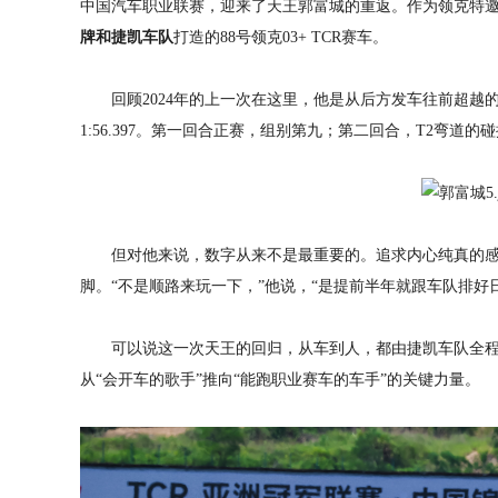
中国汽车职业联赛，迎来了天王郭富城的重返。作为领克特
牌和捷凯车队
打造的88号领克03+ TCR赛车。
回顾2024年的上一次在这里，他是从后方发车往前超越
1:56.397。第一回合正赛，组别第九；第二回合，T2弯道
但对他来说，数字从来不是最重要的。追求内心纯真的
脚。“不是顺路来玩一下，”他说，“是提前半年就跟车队排好
可以说这一次天王的回归，从车到人，都由捷凯车队全
从“会开车的歌手”推向“能跑职业赛车的车手”的关键力量。