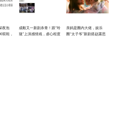
深夜泡
成毅又一新剧杀青！跟“玲
亲妈是圈内大佬，娱乐
00双鞋，
珑”上演感情戏，虐心程度
圈“太子爷”新剧搭赵露思
！
超越《琉璃》
出演霸总