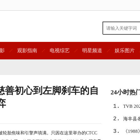
影
观影指南
电视综艺
明星频道
娱乐图片
从慈善初心到左脚刹车的自
24小时热
弈
1.
TVB 
2.
共谱影
海丰县
3.
《198
被轮胎焦味和引擎声填满。只因在这里举办的CTCC