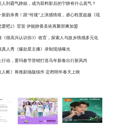
美人到霸气静姐，成为双料影后的宁静有什么底气？
一新剧杀青！跟“玲珑”上演感情戏，虐心程度超越《琉
恋爱吧2》官宣 伊能静黄圣依再聚郑爽加盟
雅《很高兴认识你3》收官，探索人与故乡情感多元化
商真人秀《爆款星主播》录制现场曝光
上行动，爱玛春节营销打造马年新春出行新风尚
友人帐》将推剧场版续作 定档明年春天上映