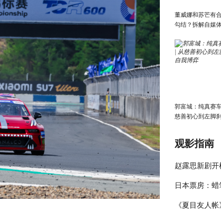
董威娜和苏芒有
勾结？拆解自媒
有多离谱
郭富城：纯真赛车传
慈善初心到左脚
我博弈
观影指南
赵露思新剧开
日本票房：蜡
透明”，女二竟
《夏目友人帐
上映首周夺冠