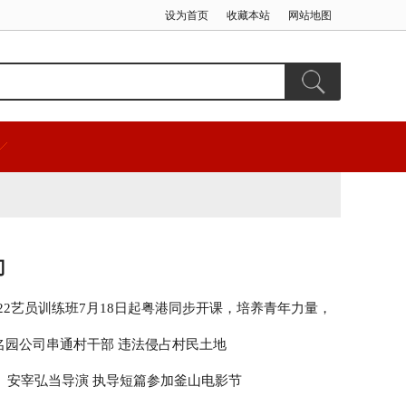
设为首页
收藏本站
网站地图
门
2022艺员训练班7月18日起粤港同步开课，培养青年力量，
界未来
名园公司串通村干部 违法侵占村民土地
8》安宰弘当导演 执导短篇参加釜山电影节