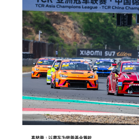
真慈善：以赛车为慈善基金筹款