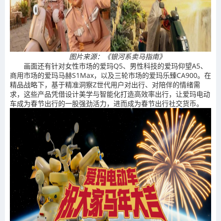
图片来源：《银河系卖马指南》
画面还有针对女性市场的爱玛Q5、男性科技的爱玛仰望A5、
商用市场的爱玛马赫S1Max，以及三轮市场的爱玛乐臻CA900。在
精品战略下，基于精准洞察Z世代用户对出行、对陪伴的情绪需
求，这些产品凭借设计美学与智能化打造高效率出行，让爱玛电动
车成为春节出行的一股强劲活力，进而成为春节出行社交货币。