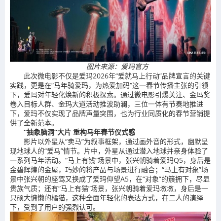
图片来源：爱玛官方
此次微电影不仅是爱玛2026年“爱就马上行动”品牌宣言的关键
实践，更是在“马年骑爱玛，为热爱加码“这一春节传播主张的引领
下，爱玛对年轻化焕新的积极探索。通过微电影引爆关注、金玛奖
卷入目标人群、金玛大道活动推波助澜，三位一体有节奏地推进
下，爱玛不仅实现了品牌声量突围，也为行业同质化的春节营销提
供了全新范本。
“
抽象
脑洞”
大片
重构马年
春节
仪式感
影片以外星从“卖马”为叙事框架，通过画外音的形式，幽默呈
现地球人的“爱马”情节。片中，外星从通过潜入地球并亲身体验了
一系列马年活动。“马上有钱”场景中，张兴朝骑着爱玛Q5，身后是
金碧辉煌的金屋，巧妙的将产品与场景进行融合；“马上有对象”场
景中张兴朝的座驾又换成了爱玛仰望A5，在“对象”的簇拥下，尽显
贵族气质；还有“马上有猫”场景，张兴朝骑着爱玛墩墩，身后是一
只硕大慵懒的橘猫，这种全面年轻化的表达方式，在二人的演绎
下，受到了用户的强烈认可。