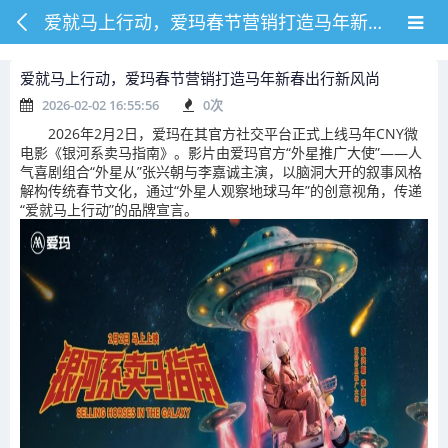
爱就马上行动，爱玛春节营销打造马年新春出行新风尚
爱就马上行动，爱玛春节营销打造马年新春出行新风尚
2026-02-02 16:55:56
0
次
2026年2月2日，爱玛在其官方社交平台正式上线马年CNY微
电影《银河系卖马指南》。影片由爱玛官方“外星推广大使”——人
气喜剧组合“外星从”张兴朝与李嘉诚主演，以脑洞大开的叙事风格
解构传统春节文化，通过“外星人观察地球马年”的创意视角，传递
“爱就马上行动”的品牌宣言。