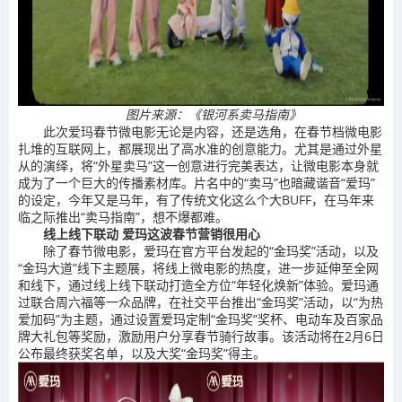
图片来源：《银河系卖马指南》
此次爱玛春节微电影无论是内容，还是选角，在春节档微电影
扎堆的互联网上，都展现出了高水准的创意能力。尤其是通过外星
从的演绎，将“外星卖马”这一创意进行完美表达，让微电影本身就
成为了一个巨大的传播素材库。片名中的“卖马”也暗藏谐音“爱玛”
的设定，今年又是马年，有了传统文化这么个大BUFF，在马年来
临之际推出“卖马指南”，想不爆都难。
线上线下联动 爱玛这波春节营销很用心
除了春节微电影，爱玛在官方平台发起的“金玛奖”活动，以及
“金玛大道”线下主题展，将线上微电影的热度，进一步延伸至全网
和线下，通过线上线下联动打造全方位“年轻化焕新”体验。爱玛通
过联合周六福等一众品牌，在社交平台推出“金玛奖”活动，以“为热
爱加码”为主题，通过设置爱玛定制“金玛奖”奖杯、电动车及百家品
牌大礼包等奖励，激励用户分享春节骑行故事。该活动将在2月6日
公布最终获奖名单，以及大奖“金玛奖”得主。