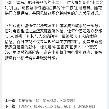
TCL、雷鸟、酷开等品牌的十二台百吋大屏如现代“十二金
吋”并立，与夜幕中幻城内古典的“十二钗”主题建筑、雕花
拱门交相辉映，共同见证这场穿越时空的东方美学对话。
正如戏剧幻城通过沉浸式演出让游客成为故事的一部分，
百吋电视也通过重塑家庭视听体验，让每个普通观众都能
“走入”经典。科技与人文的融合，最终服务于人的体验与
情感。百吋电视不仅是呈现经典美学的窗口，更是重新凝
聚家庭温度的载体，标志着“中国视界”正步入一个更沉
浸、更温暖的新阶段。京东电视将作为行业引领者，积极
推进行业标准确立与服务升级。
上一篇：
卷柏娱乐巨献 | 星光鼎沸，闪耀娄底！
下一篇：
TOMMY HILFIGER交织传统，呈现「HILFIGER假日」