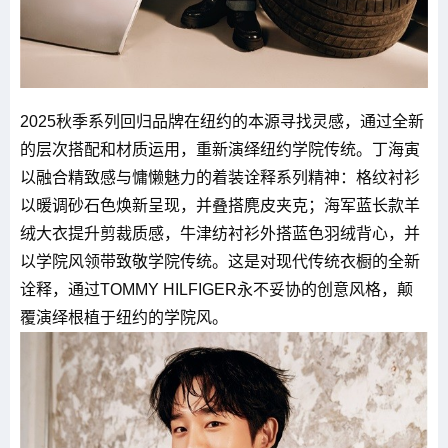
2025秋季系列回归品牌在纽约的本源寻找灵感，通过全新
的层次搭配和材质运用，重新演绎纽约学院传统。丁海寅
以融合精致感与慵懒魅力的着装诠释系列精神：格纹衬衫
以暖调砂石色焕新呈现，并叠搭麂皮夹克；海军蓝长款羊
绒大衣提升剪裁质感，牛津纺衬衫外搭蓝色羽绒背心，并
以学院风领带致敬学院传统。这是对现代传统衣橱的全新
诠释，通过TOMMY HILFIGER永不妥协的创意风格，颠
覆演绎根植于纽约的学院风。