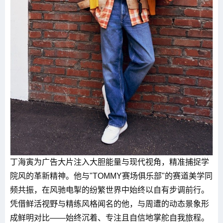
丁海寅为广告大片注入大胆能量与现代视角，精准捕捉学
院风的革新精神。他与"TOMMY赛场俱乐部"的赛道美学同
频共振，在风驰电掣的纷繁世界中始终以自有步调前行。
凭借鲜活视野与精练风格闻名的他，与周遭的动态景象形
成鲜明对比——始终沉着、专注且自信地掌舵自我旅程。