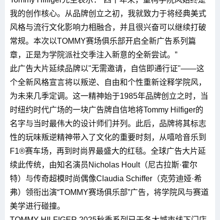
我的创作核心。从品牌创立之初，我就致力于将经典美式
风格与流行文化影响力相融合，并且很兴奋可以继续打破
常规。本次以TOMMY赛场俱乐部开启全新广告系列篇
章，正是为学院派社交季注入新意的全新尝试。”
此广告大片延续品牌以"无需邀请，自信即通行证"——这
个全新风格宣言将以叛逆、自由和个性重新诠释学院风，
为未来几季定调。这一精神始于1985年品牌创立之时，当
时纽约时代广场的一块广告牌自信地将Tommy Hilfiger的
名字与当时最伟大的设计师们并列。此后，品牌将其标志
性的玩味叛逆精神带入了文化的重要时刻，从嘻哈音乐到
F1®赛车场，再到时尚界最盛大的红毯。全球广告大片延
续此传统，由知名演员Nicholas Hoult（尼古拉斯·霍尔
特）与传奇超模时尚偶像Claudia Schiffer（克劳迪娅·希
弗）领衔出演“TOMMY赛场俱乐部”广告，将学院风与赛道
美学进行碰撞。
TOMMY HILFIGER 2025秋季系列已于各大城市线下门店