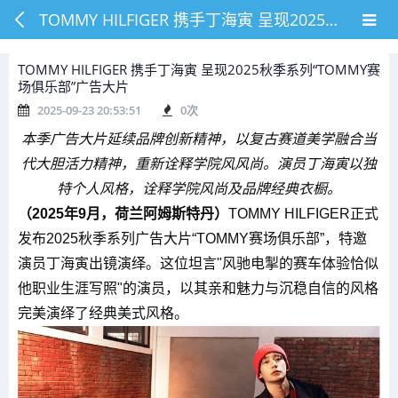
TOMMY HILFIGER 携手丁海寅 呈现2025秋季系列“TOMMY赛场俱乐部”广告大片
TOMMY HILFIGER 携手丁海寅 呈现2025秋季系列“TOMMY赛
场俱乐部”广告大片
2025-09-23 20:53:51
0
次
本季广告大片延续品牌创新精神，以复古赛道美学融合当
代大胆活力精神，重新
诠释学院风风尚。
演员丁海寅以独
特个人风格，诠释
学院
风尚
及品牌经典衣橱
。
（2025年9月，荷兰阿姆斯特丹
）
TOMMY HILFIGER正式
发布2025秋季系列广告大片“TOMMY赛场俱乐部”，特邀
演员丁海寅出镜演绎。这位坦言"风驰电掣的赛车体验恰似
他职业生涯写照"的演员，以其亲和魅力与沉稳自信的风格
完美演绎了经典美式风格。