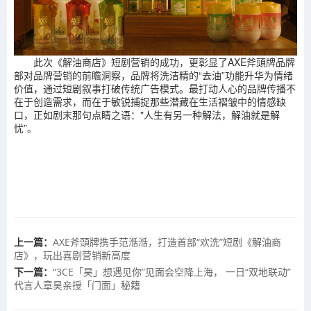
此次《解油商店》短剧营销的成功，更彰显了AXE斧頭牌品牌
部对品牌营销的前瞻洞察，品牌将洗洁精的“去油”功能升华为情绪
价值，通过短剧叙事打破传统广告模式。最打动人心的品牌传播不
在于创造需求，而在于敏锐捕捉那些潜藏在生活褶皱中的情感缺
口，正如剧末那句点睛之语："人生有另一种解法，解油就是解
忧”。
上一篇：
AXE斧頭牌携手范湉湉，打造首部“欢洗”短剧《解油商
店》，玩出喜剧营销新高度
下一篇：
“3CE「昊」想遇见你”见面会空降上海， 一日“双地联动”
代言人章昊亲授「门面」秘籍