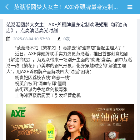
范湉湉圆梦大女主！AXE斧頭牌量身定制欢洗短剧《解油商店》，点亮演艺高光时刻
范湉湉圆梦大女主！AXE斧頭牌量身定制欢洗短剧《解油商
店》，点亮演艺高光时刻
2025-08-04 10:57:50
0
次
“范湉湉不拍《繁花2》！竟跑去“解油商店”当起主理人？"
近日，AXE斧頭牌联手实力演员范湉湉，推出首部创意短剧
《解油商店》，为观众带来一场别开生面的“欢洗”盛宴。剧中范湉
湉一改《繁花》卢美琳的霸气形象，化身穿越时空的“解油主理
人"，用AXE斧頭牌产品解决四大“油腻”困境：
杨贵妃因荔枝农残“命悬一线”
祝英台被困“滴血结拜”僵局
庙街帮派为争地盘剑拔弩张
上海滩酒楼后厨罢工引发经营危机