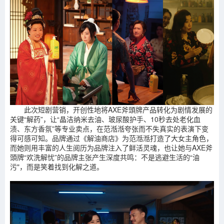
此次短剧营销，开创性地将AXE斧頭牌产品转化为剧情发展的
关键“解药”，让“晶洁纳米去油、玻尿酸护手、10秒去处老化血
渍、东方香氛”等专业卖点，在范湉湉夸张而不失真实的表演下变
得可感可知。品牌通过《解油商店》为范湉湉打造了大女主角色，
而她则用丰富的人生阅历为品牌注入了鲜活灵魂，也让她与AXE斧
頭牌“欢洗解忧”的品牌主张产生深度共鸣：不是逃避生活的“油
污"，而是笑着找到化解之道。