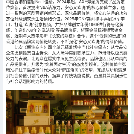
中国香港销售额No.1佳绩。2024年起，AXE斧頭牌完成了品牌定
位焕新，首次提出“超A洁净力，安心又欢洗”的核心价值主张，通
过一系列的喜剧营销创新形式，深化品牌价值，将安心洁净的功效
定位升级到欢洗生活情绪价值。2025年CNY期间携手喜剧冠军李
川，打造“欢洗”创意视频，并把品牌创立年份1969进行符号化演
绎，创造出“69年的洗洁精”等品牌热梗，斩获金鼠标视频营销金
奖；近期与大热电影IP《长安的荔枝》合作，这个“低调的贵族”的
香港经典品牌实现惊艳转变，不断强化“安心又欢洗”的情绪价值。
此次《解油商店》四个单元精准切中当代社会痛点：从食品安
全焦虑到婚恋自主诉求，从人际冲突到职场压力，范湉湉以极具感
染力的表演，让观众在爆笑中照见生活缩影。品牌也因此从单纯的
产品提供者，升级为“笑着面对生活”的态度引领者。这种价值主张
精准抓住了后疫情时代大众对“解压治愈”的渴望，完成从功能满足
到社会价值引领的跃升。摒弃了传统功能说教，凸显其兼具娱乐性
与社会话题影响力的特质。