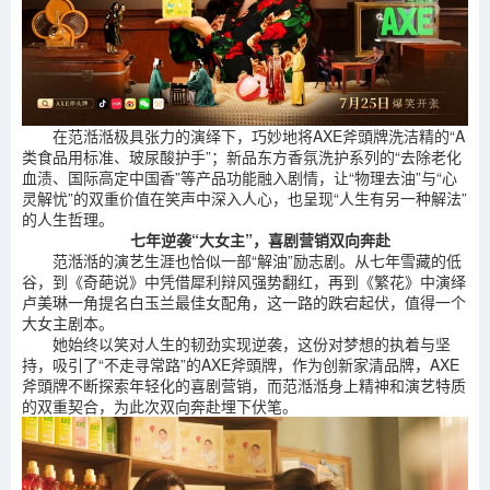
在范湉湉极具张力的演绎下，巧妙地将AXE斧頭牌洗洁精的“A
类食品用标准、玻尿酸护手”；新品东方香氛洗护系列的“去除老化
血渍、国际高定中国香”等产品功能融入剧情，让“物理去油”与“心
灵解忧”的双重价值在笑声中深入人心，也呈现“人生有另一种解法”
的人生哲理。
七年逆袭“
大女主
”，喜剧营销双向奔赴
范湉湉的演艺生涯也恰似一部“解油”励志剧。从七年雪藏的低
谷，到《奇葩说》中凭借犀利辩风强势翻红，再到《繁花》中演绎
卢美琳一角提名白玉兰最佳女配角，这一路的跌宕起伏，值得一个
大女主剧本。
她始终以笑对人生的韧劲实现逆袭，这份对梦想的执着与坚
持，吸引了“不走寻常路”的AXE斧頭牌，作为创新家清品牌，AXE
斧頭牌不断探索年轻化的喜剧营销，而范湉湉身上精神和演艺特质
的双重契合，为此次双向奔赴埋下伏笔。