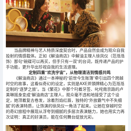
当品牌精神与艺人特质深度契合时，产品自然会成为观众自我
投射的情感载体。正如《解油商店》中解油主理人徐凤仪（范湉湉
饰）那句“碗碟可以再买，但手只有一双”的台词，既传递产品的护
手功能，更升华出珍视自我的生活道理。
定制四重“欢洗宇宙"，从物理清洁到情感共鸣
《解油商店》通过一本神秘的“前世今生账簿”牵引出四个跨越
时空的故事，这看似奇幻的设定，实则是AXE斧頭牌精心为范湉湉
定制的“逐梦之旅”。当《繁花》中那个叼着牙签、叱咤南京路的卢
美琳摇身变成“解油商店”主理人，观众毫不违和地接受了这个设
定，她顶着复古卷发，涂着烈焰红唇，独特的“外放霸气中不失细
腻”的表演特质，让饰演的徐凤仪一角活了起来。让她在穿越时空
的奇幻旅程中展现从浮夸到细腻的多层次表演魅力，她也用实力再
次证明：真正的好演员，能在任何舞台绽放光彩。