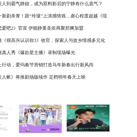
美人到霸气静姐，成为双料影后的宁静有什么底气？
一新剧杀青！跟“玲珑”上演感情戏，虐心程度超越《琉
恋爱吧2》官宣 伊能静黄圣依再聚郑爽加盟
雅《很高兴认识你3》收官，探索人与故乡情感多元化
商真人秀《爆款星主播》录制现场曝光
上行动，爱玛春节营销打造马年新春出行新风尚
友人帐》将推剧场版续作 定档明年春天上映