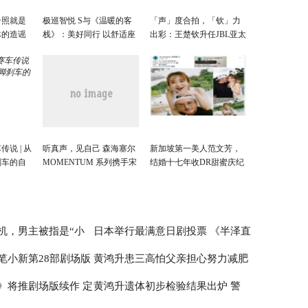
合照就是
极巡智悦 S与《温暖的客
「声」度合拍，「钦」力
体的造谣
栈》：美好同行 以舒适座
出彩：王楚钦升任JBL亚太
驾奔赴人间慢时光
区品牌代言人
说 | 从
听真声，见自己 森海塞尔
新加坡第一美人范文芳，
刹车的自
MOMENTUM 系列携手宋
结婚十七年收DR甜蜜庆纪
威龙， 探索“真实的声
念日
音”体验
机，男主被指是“小
日本举行最满意日剧投票 《半泽直
笔小新第28部剧场版
黄鸿升患三高怕父亲担心努力减肥
是“林有有”？
树2》夺得第一
》将推剧场版续作 定
黄鸿升遗体初步检验结果出炉 警
赚钱交父亲管理