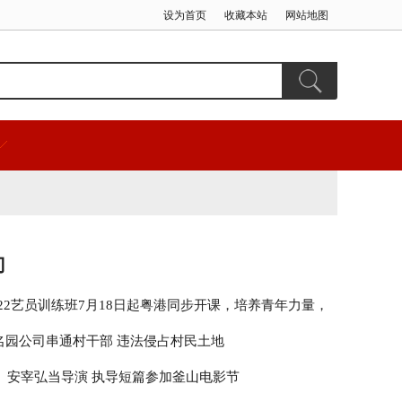
设为首页
收藏本站
网站地图
门
2022艺员训练班7月18日起粤港同步开课，培养青年力量，
界未来
名园公司串通村干部 违法侵占村民土地
8》安宰弘当导演 执导短篇参加釜山电影节