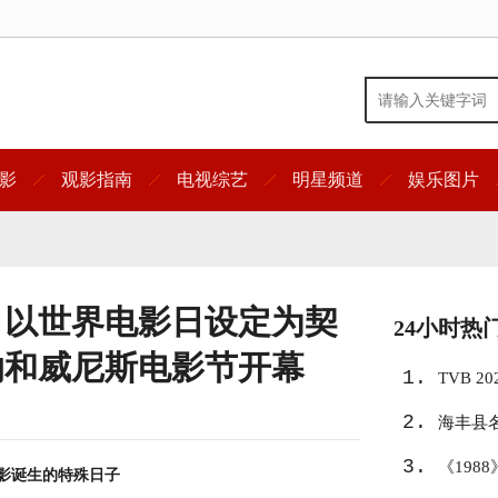
影
观影指南
电视综艺
明星频道
娱乐图片
，以世界电影日设定为契
24小时热
纳和威尼斯电影节开幕
1.
TVB 
2.
共谱影
海丰县
3.
《198
电影诞生的特殊日子