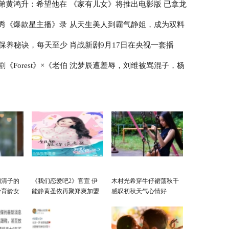
弟黄鸿升：希望他在
《家有儿女》将推出电影版 已拿龙
映
方：家属同意解剖
秀《爆款星主播》录
从天生美人到霸气静姐，成为双料
标档期待定
曝保养秘诀，每天至少
肖战新剧9月17日在央视一套播
影后的宁静有什么底气？
《Forest》×《老伯
沈梦辰遭羞辱，刘维被骂混子，杨
丝却担心会水中毒？
出，被抵制204天后终于要复出
在日本播出
迪成猥琐男，综艺咖真的低人一
等？
阚清子的
《我们恋爱吧2》官宣 伊
木村光希穿牛仔裙荡秋千
少育龄女
能静黄圣依再聚郑爽加盟
感叹初秋天气心情好