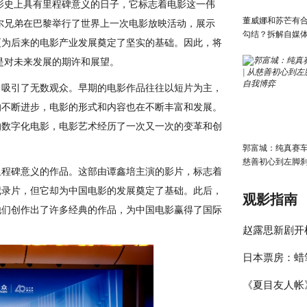
电影史上具有里程碑意义的日子，它标志着电影这一伟
董威娜和苏芒有
埃尔兄弟在巴黎举行了世界上一次电影放映活动，展示
勾结？拆解自媒
更为后来的电影产业发展奠定了坚实的基础。因此，将
有多离谱
是对未来发展的期许和展望。
力吸引了无数观众。早期的电影作品往往以短片为主，
的不断进步，电影的形式和内容也在不断丰富和发展。
的数字化电影，电影艺术经历了一次又一次的变革和创
郭富城：纯真赛车传
慈善初心到左脚
里程碑意义的作品。这部由谭鑫培主演的影片，标志着
我博弈
记录片，但它却为中国电影的发展奠定了基础。此后，
观影指南
他们创作出了许多经典的作品，为中国电影赢得了国际
赵露思新剧开
日本票房：蜡
透明”，女二竟
《夏目友人帐
上映首周夺冠