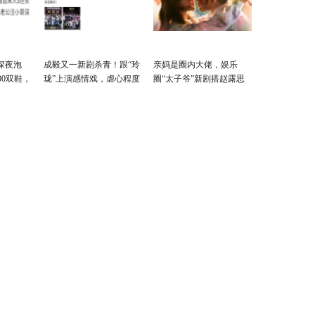
深夜泡
成毅又一新剧杀青！跟“玲
亲妈是圈内大佬，娱乐
00双鞋，
珑”上演感情戏，虐心程度
圈“太子爷”新剧搭赵露思
！
超越《琉璃》
出演霸总