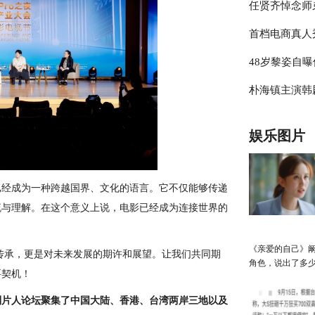
任贤齐悼念师
档明年春天上
首档电商真人
天上一切安好
48岁黎姿自
制现场曝光
朴海镇主演韩剧
喝8杯水，粉
实习生》即将
娱乐图片
已经成为一种跨越国界、文化的语言。它不仅能够传递
流与理解。在这个意义上说，电影已经成为连接世界的
《亲爱的自己》
和传承，更是对未来发展的期许和展望。让我们共同期
角色，说出了多
要契机！
性的心声
制片人论坛聚集了中国大陆、香港、台湾两岸三地以及