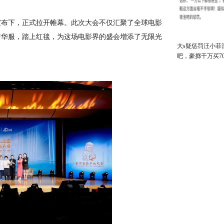
宣布下，正式拉开帷幕。此次大会不仅汇聚了全球电影
着华服，踏上红毯，为这场电影界的盛会增添了无限光
大s疑惩罚汪小菲
吧，豪掷千万买7
网友：太解气了