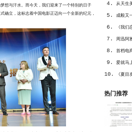
4.
从天生
的梦想与汗水。而今天，我们迎来了一个特别的日子
正式确立，这标志着中国电影正迈向一个全新的纪元，
5.
成毅又
6.
璃》
《我们
7.
周迅阿
8.
首档电
9.
爱就马
10.
《夏目
热门推荐