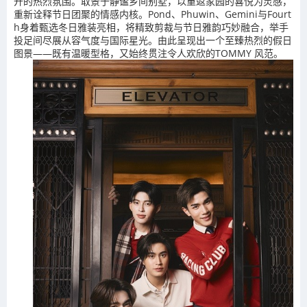
开的热烈氛围。取景于静谧乡间别墅，以重返家园的喜悦为灵感，
重新诠释节日团聚的情感内核。Pond、Phuwin、Gemini与Fourt
h身着甄选冬日雅装亮相，将精致剪裁与节日雅韵巧妙融合，举手
投足间尽展从容气度与国际星光。由此呈现出一个至臻热烈的假日
图景——既有温暖型格，又始终贯注令人欢欣的TOMMY 风范。