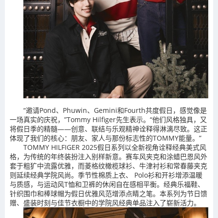
“邀请Pond、Phuwin、Gemini和Fourth共度假日，感觉像是
一场真实的庆祝，”Tommy Hilfiger先生表示。“他们风格独具，又
将假日季的精髓——创意、联结与乐观精神诠释得淋漓尽致。这正
体现了我们的核心：朋友、家人与那份标志性的TOMMY能量。”
TOMMY HILFIGER 2025假日系列以全新视角诠释经典美式风
格，为传统的年终装扮注入别样新意。赛车风夹克和涂蜡巴恩风外
套于粗犷中流露优雅，而菱格纹橄榄球衫、牛津衬衫和常春藤夹克
则延续经典学院风尚。季节性棉质上衣、 Polo衫和开衫增添温暖
与质感，与运动风T恤和卫裤的休闲自在感相平衡。经典乐福鞋、
针织围巾和棒球帽为假日优雅风范增添点睛之笔。本系列为节日馈
赠、盛装时刻与佳节衣橱中的学院风经典单品注入了崭新活力。