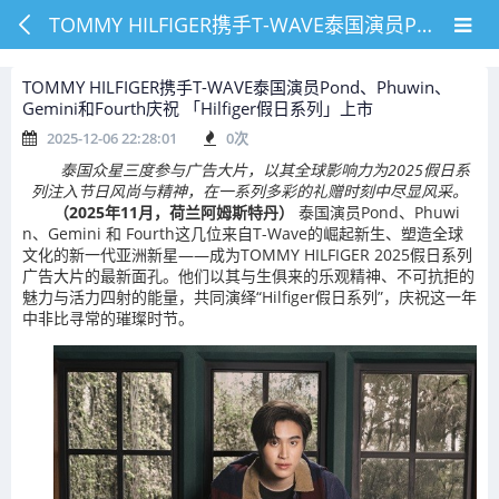
TOMMY HILFIGER携手T-WAVE泰国演员Pond、Phuwin、Gemini和Fourth庆祝 「Hilfiger假日系列」上市
TOMMY HILFIGER携手T-WAVE泰国演员Pond、Phuwin、
Gemini和Fourth庆祝 「Hilfiger假日系列」上市
2025-12-06 22:28:01
0
次
泰国众星三度参与广告大片，以其全球影响力为
2025
假日系
列注入节日风尚与精神，在一系列多彩的礼赠时刻中尽显风采。
（2025年11月，荷兰阿姆斯特丹）
泰国演员Pond、Phuwi
n、Gemini 和 Fourth这几位来自T-Wave的崛起新生、塑造全球
文化的新一代亚洲新星——成为TOMMY HILFIGER 2025假日系列
广告大片的最新面孔。他们以其与生俱来的乐观精神、不可抗拒的
魅力与活力四射的能量，共同演绎“Hilfiger假日系列”，庆祝这一年
中非比寻常的璀璨时节。