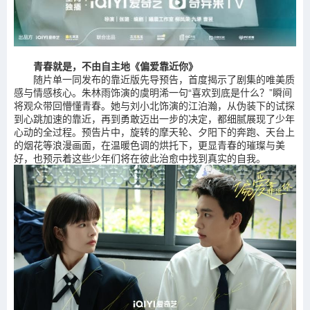
青春就是，不由自主地《偏爱靠近你》
随片单一同发布的靠近版先导预告，首度揭示了剧集的唯美质
感与情感核心。朱林雨饰演的虞明浠一句“喜欢到底是什么？”瞬间
将观众带回懵懂青春。她与刘小北饰演的江泊瀚，从伪装下的试探
到心跳加速的靠近，再到勇敢迈出一步的决定，都细腻展现了少年
心动的全过程。预告片中，旋转的摩天轮、夕阳下的奔跑、天台上
的烟花等浪漫画面，在温暖色调的烘托下，更显青春的璀璨与美
好，也预示着这些少年们将在彼此治愈中找到真实的自我。