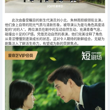
此次由备受瞩目的新生代演员刘小北、朱林雨担纲领衔主演，
他们身上自带的阳光气质与清新形象，被导演认为是与角色高度适
配的“对的人”。两位演员在剧中的互动自然生动，充满青春气息，
碰撞出十足的CP感。凭借灵动自然的表演，他们完美诠释了角色
从青涩懵懂到逐渐成长的状态，这对令人期待的新鲜组合，无疑为
剧集注入了鲜活生命力，有望成为新的荧屏焦点。