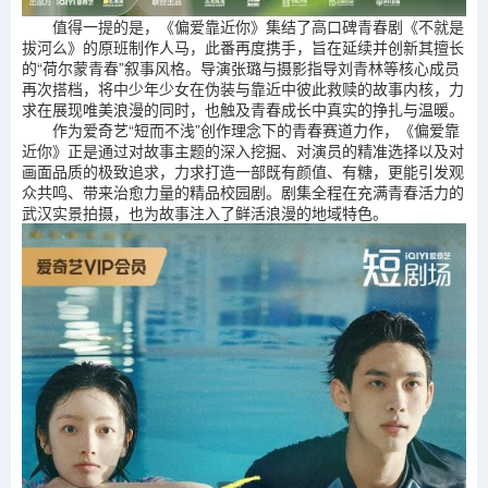
值得一提的是，《偏爱靠近你》集结了高口碑青春剧《不就是
拔河么》的原班制作人马，此番再度携手，旨在延续并创新其擅长
的“荷尔蒙青春”叙事风格。导演张璐与摄影指导刘青林等核心成员
再次搭档，将中少年少女在伪装与靠近中彼此救赎的故事内核，力
求在展现唯美浪漫的同时，也触及青春成长中真实的挣扎与温暖。
作为爱奇艺“短而不浅”创作理念下的青春赛道力作，《偏爱靠
近你》正是通过对故事主题的深入挖掘、对演员的精准选择以及对
画面品质的极致追求，力求打造一部既有颜值、有糖，更能引发观
众共鸣、带来治愈力量的精品校园剧。剧集全程在充满青春活力的
武汉实景拍摄，也为故事注入了鲜活浪漫的地域特色。