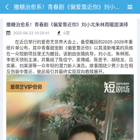
撒糖治愈系！青春剧《偏爱靠近你》刘小北朱林雨暖甜演绎
撒糖治愈系！青春剧《偏爱靠近你》刘小北朱林雨暖甜演绎
2025-04-23 10:29:41
0
次
在近日举行的爱奇艺世界大会上，备受瞩目的2025-2026年重
磅片单公布，其中青春甜宠剧《偏爱靠近你》以其清新唯美的风格
在一众短剧项目里尤为醒目。该剧由张璐执导，刘小北、朱林雨、
李若天领衔主演，并集结了陈佳宁、吴博威、陈思予、胡晓龙、吕
奕豪、刘昊源等一众年轻的潜力新人演员。故事围绕少男少女在相
互伪装中靠近、彼此吸引并最终实现双向救赎展开。