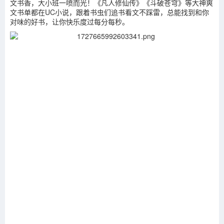
文书香，大小班一喷而光！《凡人修仙传》《斗破苍穹》等大神爽
文书单都在UC小说，跟着书虫们追书看文不踩雷，总能找到和你
对味的好书，让你快乐度过每分每秒。