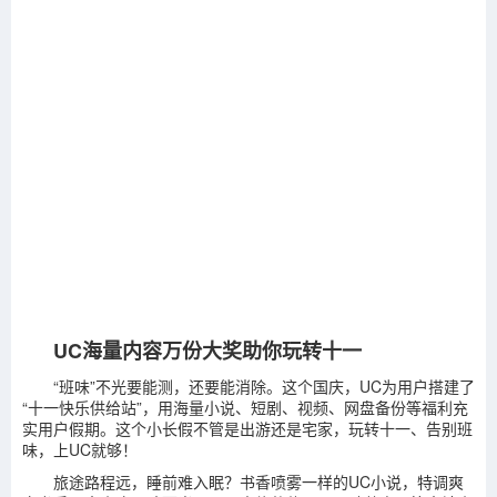
UC海量内容万份大奖助你玩转十一
“班味”不光要能测，还要能消除。这个国庆，UC为用户搭建了
“十一快乐供给站”，用海量小说、短剧、视频、网盘备份等福利充
实用户假期。这个小长假不管是出游还是宅家，玩转十一、告别班
味，上UC就够！
旅途路程远，睡前难入眠？书香喷雾一样的UC小说，特调爽