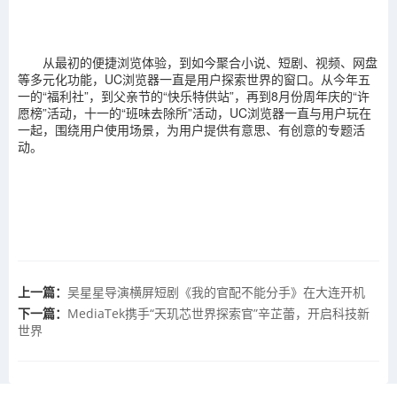
从最初的便捷浏览体验，到如今聚合小说、短剧、视频、网盘
等多元化功能，UC浏览器一直是用户探索世界的窗口。从今年五
一的“福利社”，到父亲节的“快乐特供站”，再到8月份周年庆的“许
愿榜”活动，十一的“班味去除所”活动，UC浏览器一直与用户玩在
一起，围绕用户使用场景，为用户提供有意思、有创意的专题活
动。
上一篇：
吴星星导演横屏短剧《我的官配不能分手》在大连开机
下一篇：
MediaTek携手“天玑芯世界探索官”辛芷蕾，开启科技新
世界