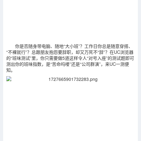
你是否随身带电脑、随地“大小班”？工作日你总是随意穿搭、
“不裸就行”？总跟朋友抱怨要辞职，却又万死不“辞”？在UC浏览器
的“班味测试”里，你只需要做5道这样令人“对号入座”的测试题即可
测出你的班味指数，是“苦命吗喽”还是“公司群演”，来UC一测便
知。