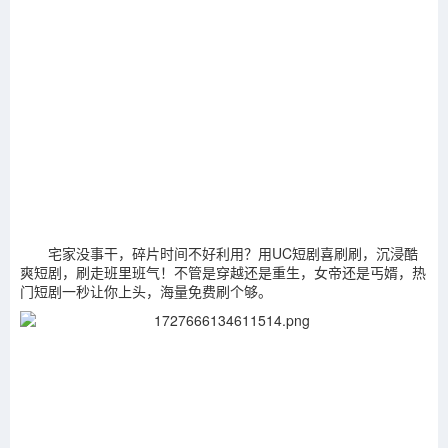
宅家没事干，碎片时间不好利用？用UC短剧喜刷刷，沉浸酷
爽短剧，刷走班里班气！不管是穿越还是重生，女帝还是丐婿，热
门短剧一秒让你上头，海量免费刷个够。