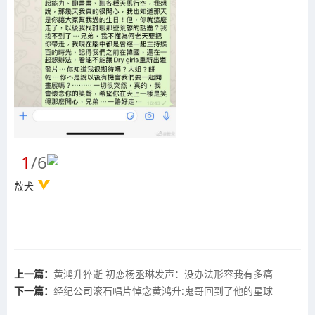
1
/6
敖犬
上一篇：
黄鸿升猝逝 初恋杨丞琳发声：没办法形容我有多痛
下一篇：
经纪公司滚石唱片悼念黄鸿升:鬼哥回到了他的星球